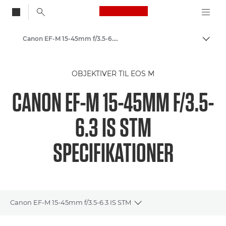
Canon Logo, back to
Canon EF-M 15-45mm f/3.5-6.3 IS STM - Lenses - Camera & Photo lenses
Skift
Canon
OBJEKTIVER TIL EOS M
Canon-kameraobjektiver
CANON EF-M 15-45MM F/3.5-
6.3 IS STM
SPECIFIKATIONER
Canon EF-M 15-45mm f/3.5-6.3 IS STM
Toggle breadcrumbs