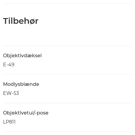
Tilbehør
Objektivdæksel
E-49
Modlysblænde
EW-53
Objektivetui/-pose
LP811