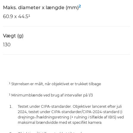
2
Maks. diameter x længde (mm)
60.9 x 44.5¹
Vægt (g)
130
¹ Størrelsen er målt, når objektivet er trukket tilbage
¹ Minimumblænde ved brug af intervaller på 1/3
Testet under CIPA-standarder. Objektiver lanceret efter juli
2024, testet under CIPA-standarder/CIPA-2024-standard (i
drejnings-/hældningsretning (+ rulning i tilfælde af IBIS) ved
maksimal brændvidde med et specifikt kamera.