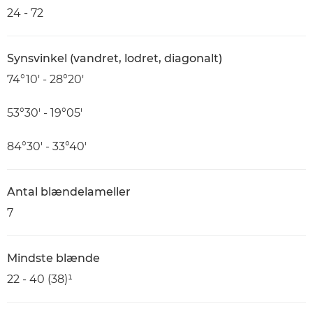
24 - 72
Synsvinkel (vandret, lodret, diagonalt)
74°10′ - 28°20′
53°30′ - 19°05′
84°30′ - 33°40′
Antal blændelameller
7
Mindste blænde
22 - 40 (38)¹