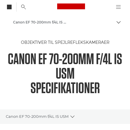
Canon Logo, back to
Canon EF 70-200mm f/4L IS USM - Lenses - Camera & Photo lenses
Skift
Canon
OBJEKTIVER TIL SPEJLREFLEKSKAMERAER
Canon-kameraobjektiver
CANON EF 70-200MM F/4L IS
USM
SPECIFIKATIONER
Canon EF 70-200mm f/4L IS USM
Toggle breadcrumbs