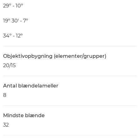
29º - 10º
19º 30' - 7º
34º - 12º
Objektivopbygning (elementer/grupper)
20/15
Antal blændelameller
8
Mindste blænde
32