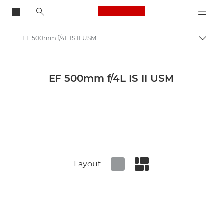
Canon Logo, back to
EF 500mm f/4L IS II USM
Skift
Canon
Canon-kameraobjektiver
EF 500mm f/4L IS II USM
Canon EF 500mm f/4L IS II USM - Lenses - Camera & Photo lenses
Layout
Set tiled view
Set masonry view