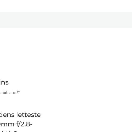
ins
tabilisator**
dens letteste
mm f/2.8-