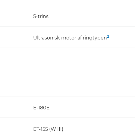
5-trins
2
Ultrasonisk motor af ringtypen
E-180E
ET-155 (W III)