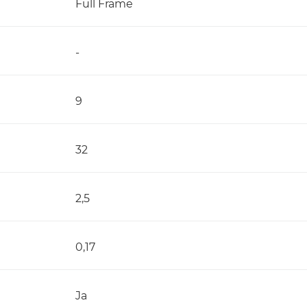
Full Frame
-
9
32
2,5
0,17
Ja