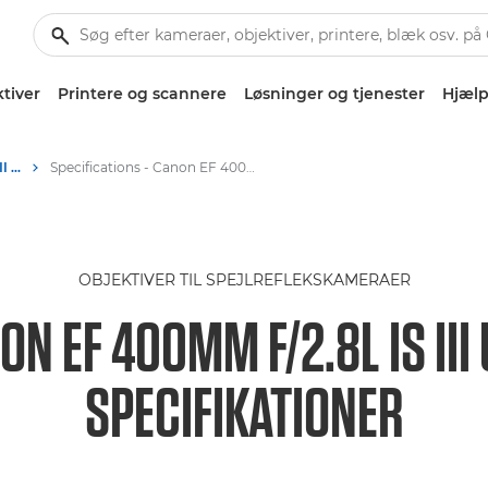
tiver
Printere og scannere
Løsninger og tjenester
Hjælp
Canon EF 400mm f/2.8L IS III USM – Objektiver – Kamera- og fotoobjektiver
Specifications - Canon EF 400mm f/2.8L IS III
OBJEKTIVER TIL SPEJLREFLEKSKAMERAER
ON EF 400MM F/2.8L IS III
SPECIFIKATIONER