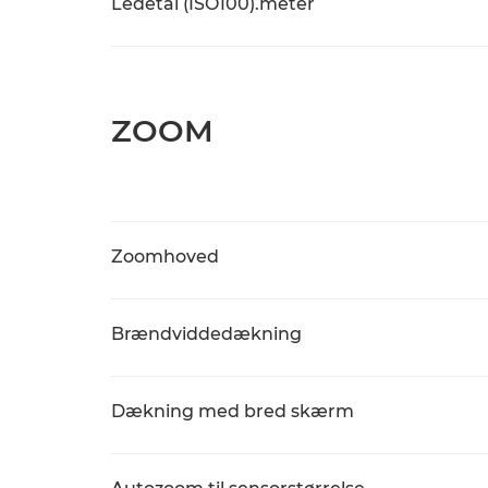
Ledetal (ISO100).meter
ZOOM
Zoomhoved
Brændviddedækning
Dækning med bred skærm