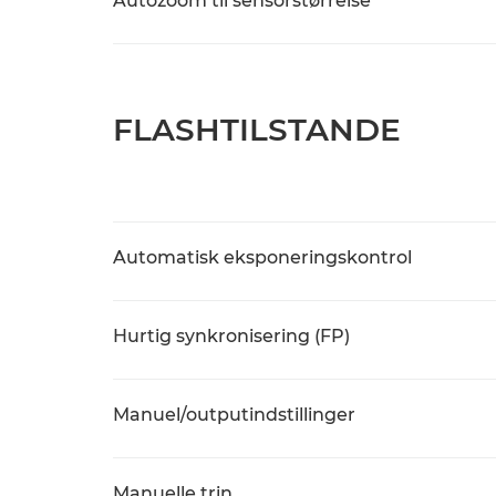
Autozoom til sensorstørrelse
FLASHTILSTANDE
Automatisk eksponeringskontrol
Hurtig synkronisering (FP)
Manuel/outputindstillinger
Manuelle trin