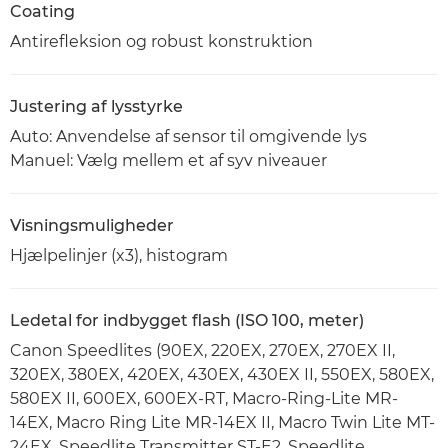
Coating
Antirefleksion og robust konstruktion
Justering af lysstyrke
Auto: Anvendelse af sensor til omgivende lys
Manuel: Vælg mellem et af syv niveauer
Visningsmuligheder
Hjælpelinjer (x3), histogram
Ledetal for indbygget flash (ISO 100, meter)
Canon Speedlites (90EX, 220EX, 270EX, 270EX II,
320EX, 380EX, 420EX, 430EX, 430EX II, 550EX, 580EX,
580EX II, 600EX, 600EX-RT, Macro-Ring-Lite MR-
14EX, Macro Ring Lite MR-14EX II, Macro Twin Lite MT-
24EX, Speedlite Transmitter ST-E2, Speedlite