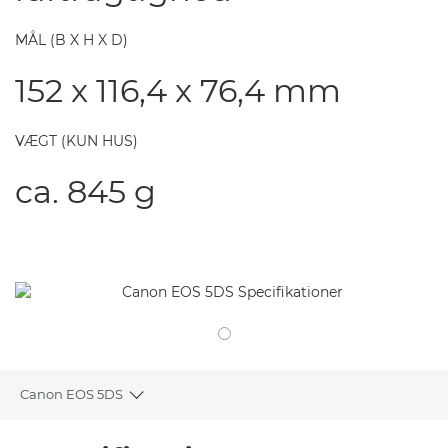
MÅL (B X H X D)
152 x 116,4 x 76,4 mm
VÆGT (KUN HUS)
ca. 845 g
Canon EOS 5DS
Toggle breadcrumbs
Oversigt