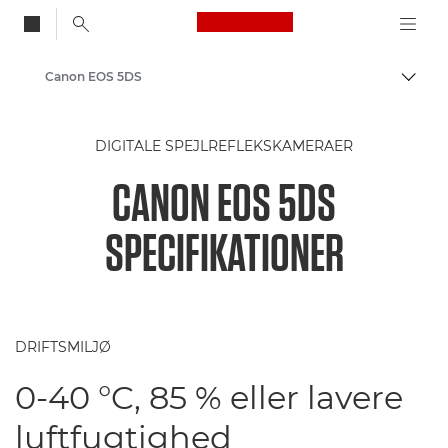
Canon Logo, back to
Canon EOS 5DS
Skift
Canon
DIGITALE SPEJLREFLEKSKAMERAER
CANON EOS 5DS
SPECIFIKATIONER
DRIFTSMILJØ
0-40 °C, 85 % eller lavere
luftfugtighed