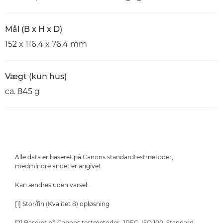
Mål (B x H x D)
152 x 116,4 x 76,4 mm
Vægt (kun hus)
ca. 845 g
Alle data er baseret på Canons standardtestmetoder,
medmindre andet er angivet.
Kan ændres uden varsel.
[1] Stor/fin (Kvalitet 8) opløsning
[2] Baseret på Canons testmetoder, JPEG, ISO 100, Standard