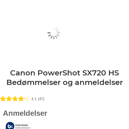
Canon PowerShot SX720 HS
Bedømmelser og anmeldelser
4.1
(47)
4.1
ud
af
5
stjerner.