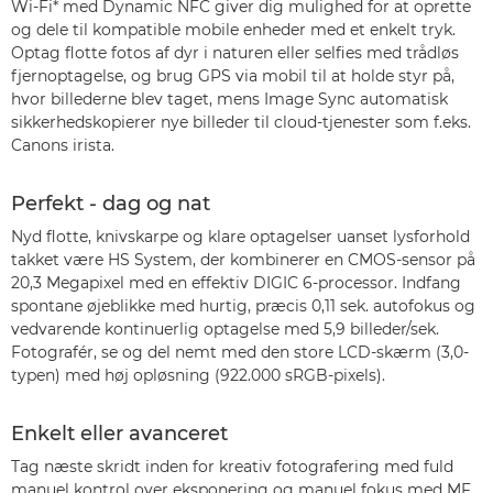
Wi-Fi* med Dynamic NFC giver dig mulighed for at oprette
og dele til kompatible mobile enheder med et enkelt tryk.
Optag flotte fotos af dyr i naturen eller selfies med trådløs
fjernoptagelse, og brug GPS via mobil til at holde styr på,
hvor billederne blev taget, mens Image Sync automatisk
sikkerhedskopierer nye billeder til cloud-tjenester som f.eks.
Canons irista.
Perfekt - dag og nat
Nyd flotte, knivskarpe og klare optagelser uanset lysforhold
takket være HS System, der kombinerer en CMOS-sensor på
20,3 Megapixel med en effektiv DIGIC 6-processor. Indfang
spontane øjeblikke med hurtig, præcis 0,11 sek. autofokus og
vedvarende kontinuerlig optagelse med 5,9 billeder/sek.
Fotografér, se og del nemt med den store LCD-skærm (3,0-
typen) med høj opløsning (922.000 sRGB-pixels).
Enkelt eller avanceret
Tag næste skridt inden for kreativ fotografering med fuld
manuel kontrol over eksponering og manuel fokus med MF