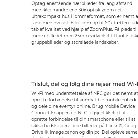
Optag enestående nærbilleder fra lang afstand
med ikke mindre end 30x optisk zoom i et
ultrakompakt hus i lommeformat, som er nemt a
tage med overalt. Eller kom op til 60x tættere ud
tab af kvalitet ved hjælp af ZoomPlus. Få plads til
mere i billedet med 25mm vidvinkel til fantastisk
gruppebilleder og storslåede landskaber.
Tilslut, del og følg dine rejser med Wi-
Wi-Fi med understøttelse af NFC gør det nemt a
oprette forbindelse til kompatible mobile enhede
og dele dine eventyr online. Brug Mobile Device
Connect-knappen og NFC til øjeblikkeligt at
oprette forbindelse til din smartphone eller til at
sikkerhedskopiere dine billeder på Flickr ®, Goog
Drive ®, image.canon og din pc. Del oplevelserne