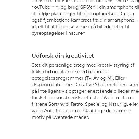
direkte fra dit kamera på Facebook ®, Twitter ® o
YouTube™™, og brug GPS'en i din smartphone ti
at tilføje placeringer til dine optagelser. Du kan
også fjernbetjene kameraet fra din smartphone –
ideelt til at få dig selv med på billedet eller til
dyreoptagelser i naturen.
Udforsk din kreativitet
Sæt dit personlige præg med kreativ styring af
lukkertid og blænde med manuelle
optagelsesprogrammer (Tv, Av og M). Eller
eksperimentér med Creative Shot-metoden, som
på intelligent vis optager enestående billeder me
forskellige kunstneriske effekter. Vælg mellem
filtrene Sort/hvid, Retro, Speciel og Naturlig, eller
vælg Auto for automatisk at tage det samme
motiv på uventede måder.