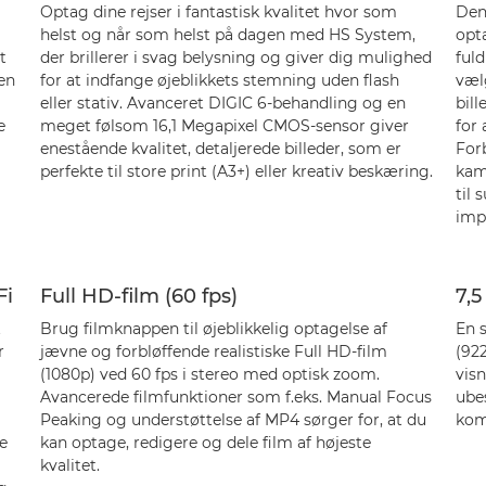
Optag dine rejser i fantastisk kvalitet hvor som
Den 
helst og når som helst på dagen med HS System,
opta
t
der brillerer i svag belysning og giver dig mulighed
ful
en
for at indfange øjeblikkets stemning uden flash
væl
eller stativ. Avanceret DIGIC 6-behandling og en
bill
e
meget følsom 16,1 Megapixel CMOS-sensor giver
for 
enestående kvalitet, detaljerede billeder, som er
For
perfekte til store print (A3+) eller kreativ beskæring.
kam
til 
imp
Fi
Full HD-film (60 fps)
7,5
t
Brug filmknappen til øjeblikkelig optagelse af
En 
r
jævne og forbløffende realistiske Full HD-film
(92
(1080p) ved 60 fps i stereo med optisk zoom.
vis
Avancerede filmfunktioner som f.eks. Manual Focus
ube
Peaking og understøttelse af MP4 sørger for, at du
kom
le
kan optage, redigere og dele film af højeste
kvalitet.