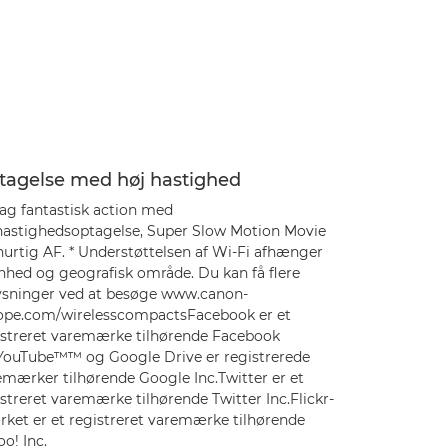
tagelse med høj hastighed
ag fantastisk action med
hastighedsoptagelse, Super Slow Motion Movie
hurtig AF. * Understøttelsen af Wi-Fi afhænger
enhed og geografisk område. Du kan få flere
ysninger ved at besøge www.canon-
ope.com/wirelesscompactsFacebook er et
istreret varemærke tilhørende Facebook
.YouTube™™ og Google Drive er registrerede
emærker tilhørende Google Inc.Twitter er et
streret varemærke tilhørende Twitter Inc.Flickr-
ket er et registreret varemærke tilhørende
o! Inc.