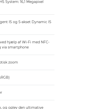
 HS System: 16,1 Megapixel
ligent IS og 5-akset Dynamic IS
t ved hjælp af Wi-Fi med NFC-
g via smartphone
optisk zoom
 sRGB)
er
, og oplev den ultimative