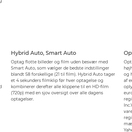
g
l
Hybrid Auto, Smart Auto
Op
Optag flotte billeder og film uden besvær med
Opt
Smart Auto, som vælger de bedste indstillinger
høj
blandt 58 forskellige (21 til film). Hybrid Auto tager
og 
et 4 sekunders filmklip før hver optagelse og
af 
d
kombinerer derefter alle klippene til en HD-film
opl
(720p) med en sjov oversigt over alle dagens
eur
optagelser.
reg
Inc
var
regi
mær
Yaho