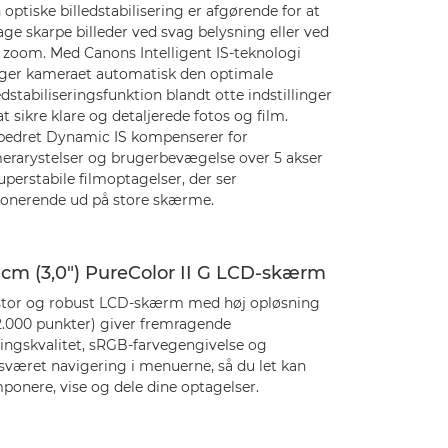
optiske billedstabilisering er afgørende for at
ge skarpe billeder ved svag belysning eller ved
d zoom. Med Canons Intelligent IS-teknologi
ger kameraet automatisk den optimale
edstabiliseringsfunktion blandt otte indstillinger
at sikre klare og detaljerede fotos og film.
bedret Dynamic IS kompenserer for
erarystelser og brugerbevægelse over 5 akser
superstabile filmoptagelser, der ser
onerende ud på store skærme.
 cm (3,0") PureColor II G LCD-skærm
stor og robust LCD-skærm med høj opløsning
2.000 punkter) giver fremragende
ningskvalitet, sRGB-farvegengivelse og
sværet navigering i menuerne, så du let kan
ponere, vise og dele dine optagelser.