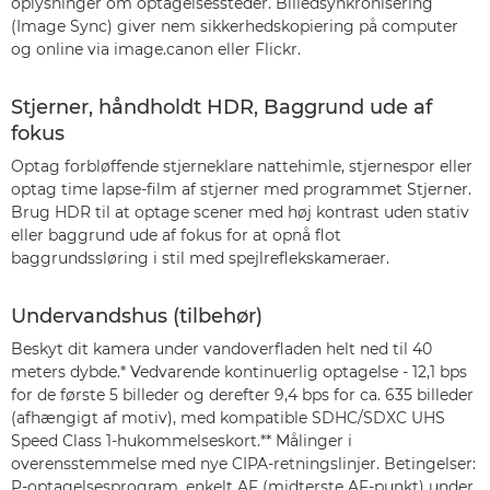
oplysninger om optagelsessteder. Billedsynkronisering
(Image Sync) giver nem sikkerhedskopiering på computer
og online via image.canon eller Flickr.
Stjerner, håndholdt HDR, Baggrund ude af
fokus
Optag forbløffende stjerneklare nattehimle, stjernespor eller
optag time lapse-film af stjerner med programmet Stjerner.
Brug HDR til at optage scener med høj kontrast uden stativ
eller baggrund ude af fokus for at opnå flot
baggrundssløring i stil med spejlreflekskameraer.
Undervandshus (tilbehør)
Beskyt dit kamera under vandoverfladen helt ned til 40
meters dybde.* Vedvarende kontinuerlig optagelse - 12,1 bps
for de første 5 billeder og derefter 9,4 bps for ca. 635 billeder
(afhængigt af motiv), med kompatible SDHC/SDXC UHS
Speed Class 1-hukommelseskort.** Målinger i
overensstemmelse med nye CIPA-retningslinjer. Betingelser:
P-optagelsesprogram, enkelt AF (midterste AF-punkt) under