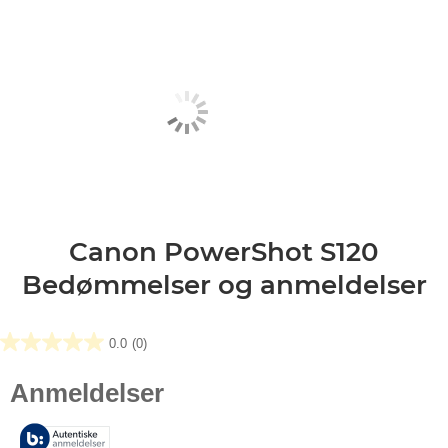
Canon PowerShot S120
Bedømmelser og anmeldelser
0.0
(0)
0.0
ud
af
5
stjerner.