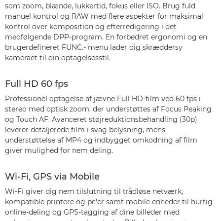
som zoom, blænde, lukkertid, fokus eller ISO. Brug fuld
manuel kontrol og RAW med flere aspekter for maksimal
kontrol over komposition og efterredigering i det
medfølgende DPP-program. En forbedret ergonomi og en
brugerdefineret FUNC.- menu lader dig skræddersy
kameraet til din optagelsesstil.
Full HD 60 fps
Professionel optagelse af jævne Full HD-film ved 60 fps i
stereo med optisk zoom, der understøttes af Focus Peaking
og Touch AF. Avanceret støjreduktionsbehandling (30p)
leverer detaljerede film i svag belysning, mens
understøttelse af MP4 og indbygget omkodning af film
giver mulighed for nem deling.
Wi-Fi, GPS via Mobile
Wi-Fi giver dig nem tilslutning til trådløse netværk,
kompatible printere og pc'er samt mobile enheder til hurtig
online-deling og GPS-tagging af dine billeder med