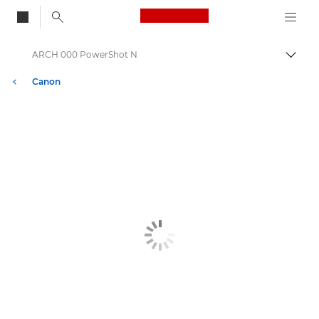
Canon Logo, back to
ARCH 000 PowerShot N
Skift
Canon