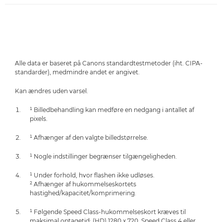
Alle data er baseret på Canons standardtestmetoder (iht. CIPA-
standarder), medmindre andet er angivet.
Kan ændres uden varsel.
¹ Billedbehandling kan medføre en nedgang i antallet af
pixels.
¹ Afhænger af den valgte billedstørrelse.
¹ Nogle indstillinger begrænser tilgængeligheden.
¹ Under forhold, hvor flashen ikke udløses.
² Afhænger af hukommelseskortets
hastighed/kapacitet/komprimering.
¹ Følgende Speed Class-hukommelseskort kræves til
maksimal optagetid: (HD) 1280 x 720, Speed Class 4 eller