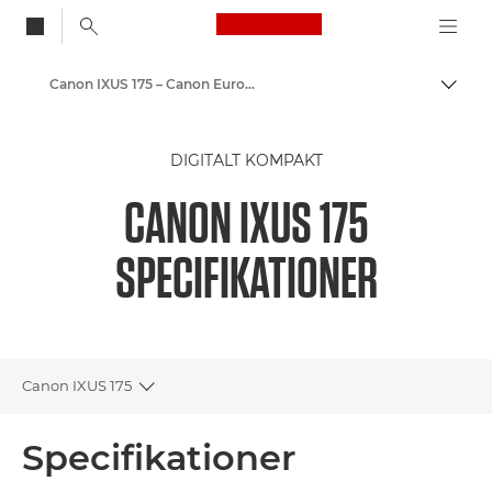
Canon Logo, back to
Canon IXUS 175 – Canon Europe
Skift
Canon
DIGITALT KOMPAKT
CANON IXUS 175
SPECIFIKATIONER
Canon IXUS 175
Toggle breadcrumbs
Oversigt
Specifikationer