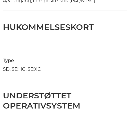
A/V-udgang, composite-stik (PAL/NTSC)
HUKOMMELSESKORT
Type
SD, SDHC, SDXC
UNDERSTØTTET
OPERATIVSYSTEM