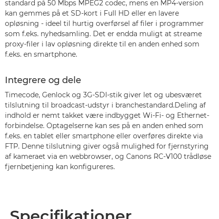
standard på 50 Mbps MPEG2 codec, mens en MP4-version
kan gemmes på et SD-kort i Full HD eller en lavere
opløsning - ideel til hurtig overførsel af filer i programmer
som f.eks. nyhedsamling. Det er endda muligt at streame
proxy-filer i lav opløsning direkte til en anden enhed som
f.eks. en smartphone.
Integrere og dele
Timecode, Genlock og 3G-SDI-stik giver let og ubesværet
tilslutning til broadcast-udstyr i branchestandard.Deling af
indhold er nemt takket være indbygget Wi-Fi- og Ethernet-
forbindelse. Optagelserne kan ses på en anden enhed som
f.eks. en tablet eller smartphone eller overføres direkte via
FTP. Denne tilslutning giver også mulighed for fjernstyring
af kameraet via en webbrowser, og Canons RC-V100 trådløse
fjernbetjening kan konfigureres.
Specifikationer