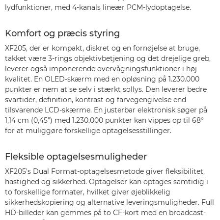
lydfunktioner, med 4-kanals lineær PCM-lydoptagelse.
Komfort og præcis styring
XF205, der er kompakt, diskret og en fornøjelse at bruge,
takket være 3-rings objektivbetjening og det drejelige greb,
leverer også imponerende overvågningsfunktioner i høj
kvalitet. En OLED-skærm med en opløsning på 1.230.000
punkter er nem at se selv i stærkt sollys. Den leverer bedre
svartider, definition, kontrast og farvegengivelse end
tilsvarende LCD-skærme. En justerbar elektronisk søger på
1,14 cm (0,45”) med 1.230.000 punkter kan vippes op til 68°
for at muliggøre forskellige optagelsesstillinger.
Fleksible optagelsesmuligheder
XF205's Dual Format-optagelsesmetode giver fleksibilitet,
hastighed og sikkerhed. Optagelser kan optages samtidig i
to forskellige formater, hvilket giver øjeblikkelig
sikkerhedskopiering og alternative leveringsmuligheder. Full
HD-billeder kan gemmes på to CF-kort med en broadcast-