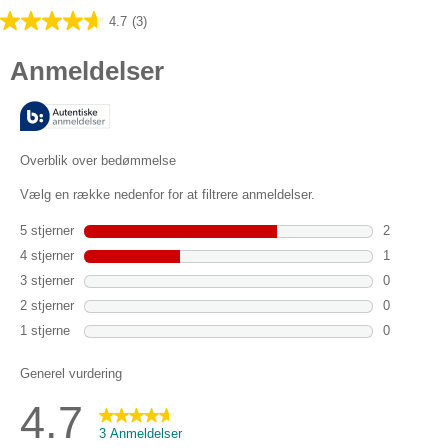
4.7
(3)
4.7
ud
af
5
stjerner.
3
anmeldelser