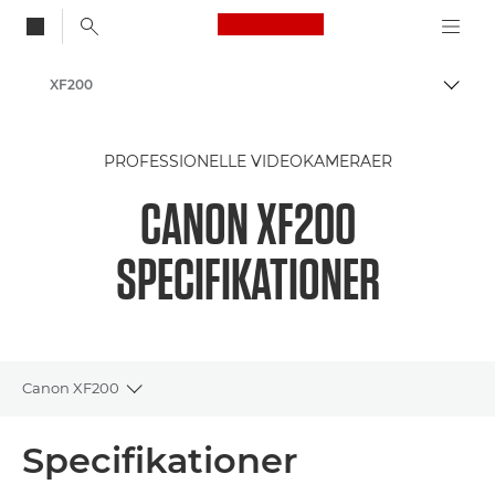
Canon Logo, back to
XF200
Skift
Canon
PROFESSIONELLE VIDEOKAMERAER
CANON XF200
SPECIFIKATIONER
Canon XF200
Toggle breadcrumbs
Oversigt
Specifikationer