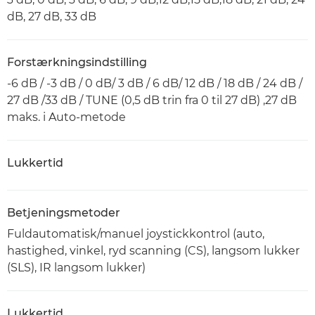
dB, 27 dB, 33 dB
Forstærkningsindstilling
-6 dB / -3 dB / 0 dB/ 3 dB / 6 dB/ 12 dB / 18 dB / 24 dB /
27 dB /33 dB / TUNE (0,5 dB trin fra 0 til 27 dB) ,27 dB
maks. i Auto-metode
Lukkertid
Betjeningsmetoder
Fuldautomatisk/manuel joystickkontrol (auto,
hastighed, vinkel, ryd scanning (CS), langsom lukker
(SLS), IR langsom lukker)
Lukkertid