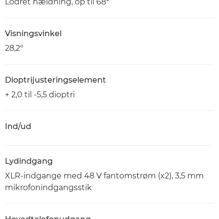
Lodret hældning, op til 68°
Visningsvinkel
28,2º
Dioptrijusteringselement
+ 2,0 til -5,5 dioptri
Ind/ud
Lydindgang
XLR-indgange med 48 V fantomstrøm (x2), 3,5 mm
mikrofonindgangsstik