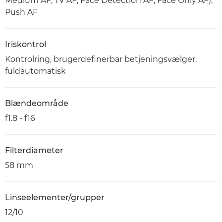
Medium AF, TV AF, Face Detection AF, Face Only AF),
Push AF
Iriskontrol
Kontrolring, brugerdefinerbar betjeningsvælger,
fuldautomatisk
Blændeområde
f1.8 - f16
Filterdiameter
58 mm
Linseelementer/grupper
12/10