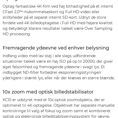
Optag fantastiske 4K-film ved høj bithastighed på et internt
CFast 2.0™-hukommelseskort og Full HD-video eller
stillbilleder på et separat internt SD-kort. Udnyt de store
fordele ved 4K-billedoptagelse i Full HD med højere kvalitet
og betydeligt klarere resultater takket være Over Sampling
HD processing.
Fremragende ydeevne ved enhver belysning
Indfang video med lav støj i alle slags udfordrende
situationer takket være en høj ISO på op til 20000, der giver
øget følsomhed og fremragende ydeevne i svagt lys. Et
indbygget ND-filter forbedrer eksponeringsstyringen
yderligere i stærkt lys, eller når der kræves en større blænde.
10x zoom med optisk billedstabilisator
XC10 er udstyret med et 10x optisk zoomobjektiv, der er
optimeret til 4K-optagelse. Objektivet har separate manuelle
kontrolringe til valg af fokus og zoom samt et kombineret
optisk og elektronisk billedstabiliseringssystem for jævne,