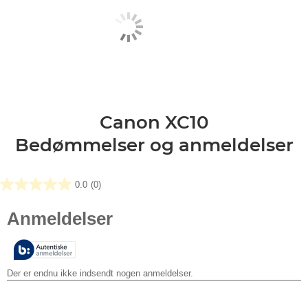
Canon XC10
Bedømmelser og anmeldelser
0.0
(0)
0.0
ud
af
5
stjerner.