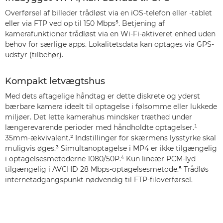
Overførsel af billeder trådløst via en iOS-telefon eller -tablet
eller via FTP ved op til 150 Mbps⁵. Betjening af
kamerafunktioner trådløst via en Wi-Fi-aktiveret enhed uden
behov for særlige apps. Lokalitetsdata kan optages via GPS-
udstyr (tilbehør).
Kompakt letvægtshus
Med dets aftagelige håndtag er dette diskrete og yderst
bærbare kamera ideelt til optagelse i følsomme eller lukkede
miljøer. Det lette kamerahus mindsker træthed under
længerevarende perioder med håndholdte optagelser.¹
35mm-ækvivalent.² Indstillinger for skærmens lysstyrke skal
muligvis øges.³ Simultanoptagelse i MP4 er ikke tilgængelig
i optagelsesmetoderne 1080/50P.⁴ Kun lineær PCM-lyd
tilgængelig i AVCHD 28 Mbps-optagelsesmetode.⁵ Trådløs
internetadgangspunkt nødvendig til FTP-filoverførsel.