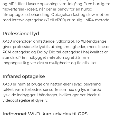
og MP4-filer i lavere opløsning samtidig³ og få en hurtigere
filoverførsel - ideelt, når der er behov for en hurtig
filmoptagelsesbehandling. Optagelse i fast og slow motion
med intervaloptagelse (x2 til x1200) er mulig i MP4-metode.
Professionel lyd
XA30 indeholder omfattende lydkontrol. To XLR-indgange
giver professionelle lydtilslutningsmuligheder, mens lineær
PCM-optagelse og Dolby Digital-optagelse i høj kvalitet er
standard.⁴ En indbygget mikrofon og et 3,5 mm
indgangsstik giver ekstra muligheder og fleksibilitet.
Infrarød optagelse
XA30 er nem at bruge om natten eller i svag belysning
takket være forbedret sensorfølsomhed og lys infrarød
lyskilde indbygget i håndtaget, hvilket gør det ideelt til
videooptagelse af dyreliv.
Indbygget Wi-Fi, kan udvides til GPS