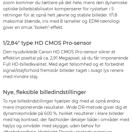
zoom kommer du tættere på det hele, mens den dynamiske
optiske billedstabilisator kompenserer for rystelser i 5
retninger for at opnå helt jævne og stabile billeder. f/1.8
maksimal blænde, iris med 8 lameller og EDM-teknologi
giver en smuk "bokeh"-effekt.
1/2,84" type HD CMOS Pro-sensor
Den nyudviklede Canon HD CMOS Pro-sensor sikrer et
effektivt pixeltal på ca. 2,91 Megapixel, så du får imponerende
Full HD-billedkvalitet. Med øget følsomhed og et forbedret
signal/støjforhold fremstår billeder taget i svagt lys renere
med mindre støj.
Nye, fleksible billedindstillinger
To nye billedindstillinger hjælper dig med at opnå endnu
mere imponerende resultater. Wide DR-metode giver dig et
dynamikområde på 600 %, hvilket resulterer i klare billeder
med høj kontrast, der fastholder detaljer både i områder med
højlys og områder med skygge, uden behov for