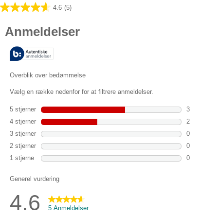
4.6
(5)
4.6
ud
af
5
stjerner.
5
anmeldelser