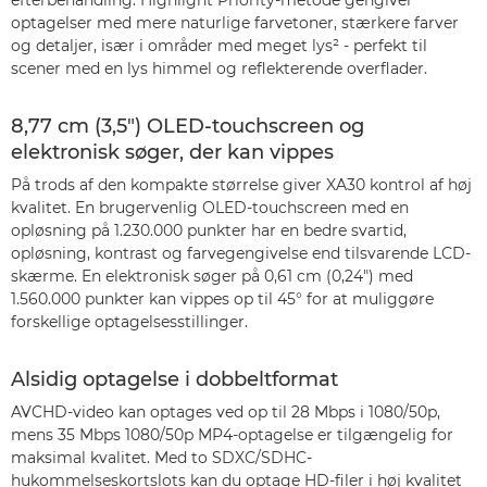
efterbehandling. Highlight Priority-metode gengiver
optagelser med mere naturlige farvetoner, stærkere farver
og detaljer, især i områder med meget lys² - perfekt til
scener med en lys himmel og reflekterende overflader.
8,77 cm (3,5") OLED-touchscreen og
elektronisk søger, der kan vippes
På trods af den kompakte størrelse giver XA30 kontrol af høj
kvalitet. En brugervenlig OLED-touchscreen med en
opløsning på 1.230.000 punkter har en bedre svartid,
opløsning, kontrast og farvegengivelse end tilsvarende LCD-
skærme. En elektronisk søger på 0,61 cm (0,24") med
1.560.000 punkter kan vippes op til 45° for at muliggøre
forskellige optagelsesstillinger.
Alsidig optagelse i dobbeltformat
AVCHD-video kan optages ved op til 28 Mbps i 1080/50p,
mens 35 Mbps 1080/50p MP4-optagelse er tilgængelig for
maksimal kvalitet. Med to SDXC/SDHC-
hukommelseskortslots kan du optage HD-filer i høj kvalitet