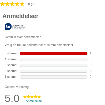
5.0
(1)
5.0
ud
af
5
stjerner.
1
anmeldelse