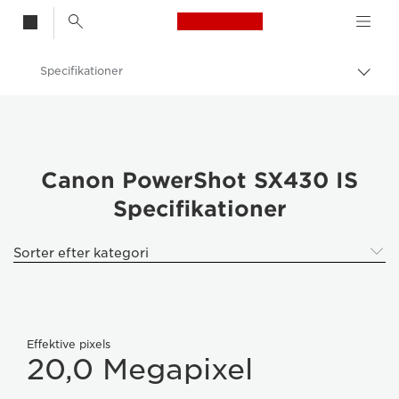
Canon Logo, back t
Specifikationer
Skift
brød
Canon
Digitalkameraer
PowerShot SX430 IS
Canon PowerShot SX430 IS
Specifikationer
Sorter efter kategori
Effektive pixels
20,0 Megapixel