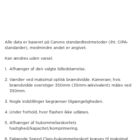
Alle data er baseret på Canons standardtestmetoder (iht. CIPA-
standarder), medmindre andet er angivet.
Kan ændres uden varsel.
Afhænger af den valgte billedstørrelse.
Værdier ved maksimal optisk brændvidde. Kameraer, hvis
brændvidde overstiger 350mm (35mm-ækvivalent) måles ved
350mm.
Nogle indstillinger begrænser tilgængeligheden.
Under forhold, hvor flashen ikke udløses.
Afhænger af hukommelseskortets
hastighed/kapacitet/komprimering.
Følgende Speed Class-hukommelseskort kræves til maksimal