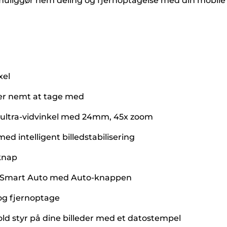
g muliggør nem deling og fjernoptagelse med din mobile
xel
er er nemt at tage med
 i ultra-vidvinkel med 24mm, 45x zoom
ed intelligent billedstabilisering
 knap
f Smart Auto med Auto-knappen
 og fjernoptage
old styr på dine billeder med et datostempel