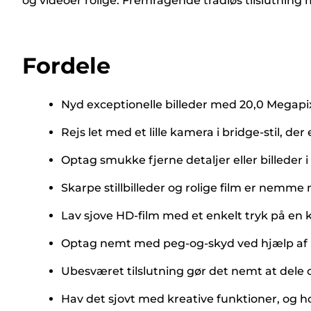
og videoer rolige. Fremragende trådløs tilslutnin
Fordele
Nyd exceptionelle billeder med 20,0 Megapi
Rejs let med et lille kamera i bridge-stil, d
Optag smukke fjerne detaljer eller billeder
Skarpe stillbilleder og rolige film er nemme m
Lav sjove HD-film med et enkelt tryk på en
Optag nemt med peg-og-skyd ved hjælp a
Ubesværet tilslutning gør det nemt at dele
Hav det sjovt med kreative funktioner, og h