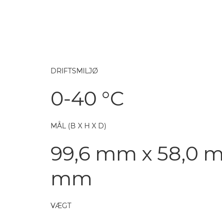
DRIFTSMILJØ
0-40 °C
MÅL (B X H X D)
99,6 mm x 58,0 m
mm
VÆGT