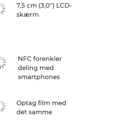
7,5 cm (3,0") LCD-
skærm
NFC forenkler
deling med
smartphones
Optag film med
det samme