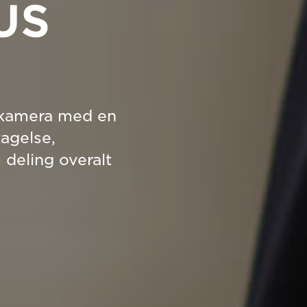
US
et kamera med en
tagelse,
 deling overalt