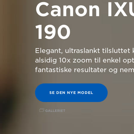
Canon IX
190
Elegant, ultraslankt tilslutt
alsidig 10x zoom til enkel op
fantastiske resultater og nem
SE DEN NYE MODEL
GALLERIET