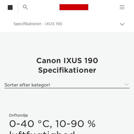
Canon Logo, back t
Specifikationer - IXUS 190
Skift
brød
Canon
Digitalkameraer
IXUS 190
Canon IXUS 190
Specifikationer
Sorter efter kategori
Driftsmiljø
0-40 °C, 10-90 %