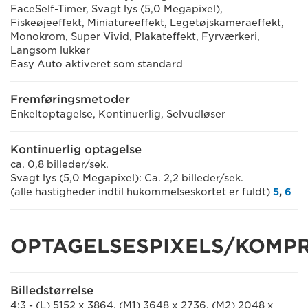
FaceSelf-Timer, Svagt lys (5,0 Megapixel),
Fiskeøjeeffekt, Miniatureeffekt, Legetøjskameraeffekt,
Monokrom, Super Vivid, Plakateffekt, Fyrværkeri,
Langsom lukker
Easy Auto aktiveret som standard
Fremføringsmetoder
Enkeltoptagelse, Kontinuerlig, Selvudløser
Kontinuerlig optagelse
ca. 0,8 billeder/sek.
Svagt lys (5,0 Megapixel): Ca. 2,2 billeder/sek.
(alle hastigheder indtil hukommelseskortet er fuldt)
5
,
6
OPTAGELSESPIXELS/KOMP
Billedstørrelse
4:3 - (L) 5152 x 3864, (M1) 3648 x 2736, (M2) 2048 x