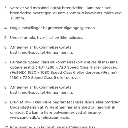
Værdier ved maksimal optisk brændvidde. Kameraer, hvis
brændvidde overstiger 350mm (35mm-ækvivalent) måles ved
350mm.
Nogle indstillinger begrænser tilgængeligheden.
Under forhold, hvor flashen ikke udløses.
Afhænger af hukommelseskortets
hastighed/kapacitet/komprimering.
Følgende Speed Class-hukommelseskort kræves til maksimal
optagelsestid: (HD) 1280 x 720 Speed Class 4 eller derover.
(Full HD) 1920 x 1080 Speed Class 6 eller derover. (iFrame)
1280 x 720 Speed Class 6 eller derover.
Afhænger af hukommelseskortets
hastighed/kapacitet/komprimering.
Brug af Wi-Fi kan være begrænset i visse lande eller områder.
Understøttelsen af Wi-Fi afhænger af enhed og geografisk
område. Du kan få flere oplysninger ved at besøge
www.canon.dk/wirelesscompacts.
Programmer kun kompatible med Windows 10 i