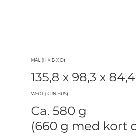
MÅL (H X B X D)
135,8 x 98,3 x 84
VÆGT (KUN HUS)
Ca. 580 g
(660 g med kort o