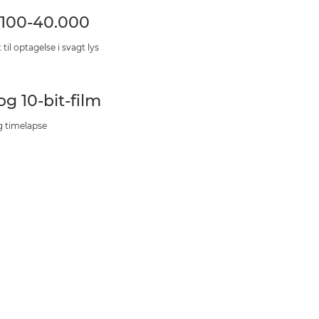
 100-40.000
 til optagelse i svagt lys
og 10-bit-film
g timelapse