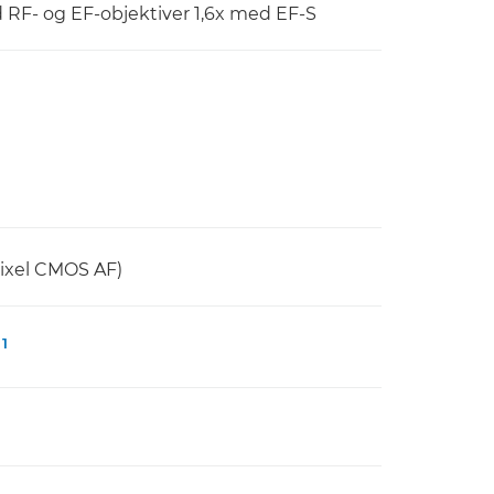
d RF- og EF-objektiver 1,6x med EF-S
Pixel CMOS AF)
1
e