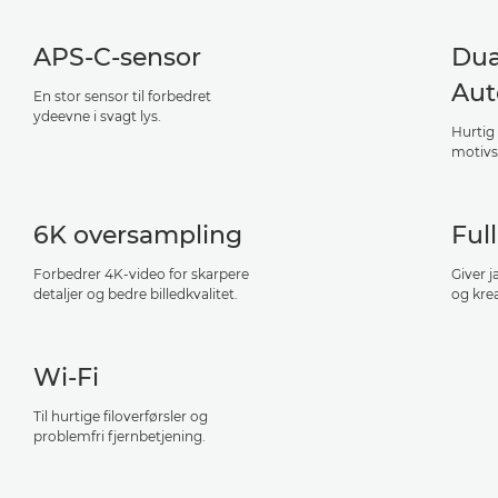
APS-C-sensor
Dua
Aut
En stor sensor til forbedret
ydeevne i svagt lys.
Hurtig
motivs
6K oversampling
Ful
Forbedrer 4K-video for skarpere
Giver 
detaljer og bedre billedkvalitet.
og krea
Wi-Fi
Til hurtige filoverførsler og
problemfri fjernbetjening.