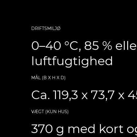
DRIFTSMILJØ
0–40 °C, 85 % elle
luftfugtighed
MÅL (B X H X D)
Ca. 119,3 x 73,7 x
VÆGT (KUN HUS)
370 g med kort og