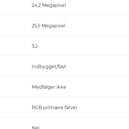
24,2 Megapixel
25,5 Megapixel
3:2
Indbygget/fast
Medfølger ikke
RGB primære farver
Nej