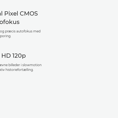
l Pixel CMOS
ofokus
 og præcis autofokus med
poring.
l HD 120p
jævne billeder i slowmotion
tiv historiefortælling.