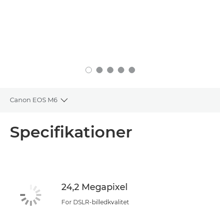
Canon EOS M6
Toggle breadcrumbs
Oversigt
Specifikationer
Specifikationer
24,2 Megapixel
For DSLR-billedkvalitet