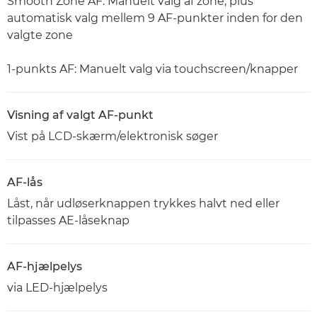
Smooth Zone AF: Manuelt valg af zone, plus
automatisk valg mellem 9 AF-punkter inden for den
valgte zone
1-punkts AF: Manuelt valg via touchscreen/knapper
Visning af valgt AF-punkt
Vist på LCD-skærm/elektronisk søger
AF-lås
Låst, når udløserknappen trykkes halvt ned eller
tilpasses AE-låseknap
AF-hjælpelys
via LED-hjælpelys