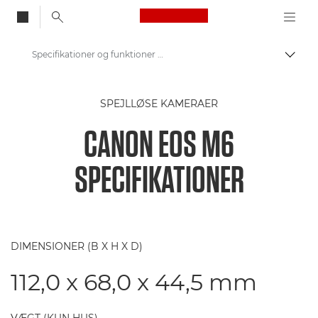
Canon Logo, back to
Specifikationer og funktioner – Canon EOS M6
Skift
Canon
SPEJLLØSE KAMERAER
Digitalkameraer
CANON EOS M6
EOS M6
SPECIFIKATIONER
DIMENSIONER (B X H X D)
112,0 x 68,0 x 44,5 mm