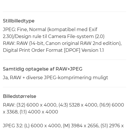
Stillbilledtype
JPEG: Fine, Normal (kompatibel med Exif
2.30)/Design rule til Camera File-system (2.0)
RAW: RAW (14-bit, Canon original RAW 2nd edition),
Digital Print Order Format [DPOF] Version 1.1
Samtidig optagelse af RAW+JPEG
Ja, RAW + diverse JPEG-komprimering muligt
Billedstørrelse
RAW: (3:2) 6000 x 4000, (4:3) 5328 x 4000, (16:9) 6000
x 3368, (1:1) 4000 x 4000
JPEG 3:2: (L) 6000 x 4000, (M) 3984 x 2656, (S1) 2976 x