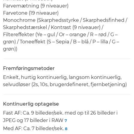
Farvemætning (9 niveauer)
Farvetone (19 niveauer)
Monochrome (Skarphedsstyrke / Skarphedsfinhed /
Skarphedstærskel / Kontrast (9 niveauer) /
Filtereffekter (Ye – gul / Or – orange / R – rød / G –
grøn) / Toneeffekt (S – Sepia / B – blå / P – lilla / G –
grøn))
Fremføringsmetoder
Enkelt, hurtig kontinuerlig, langsom kontinuerlig,
selvudløser (2s, 10s, brugerdefineret, fjernbetjening)
Kontinuerlig optagelse
Fast AF: Ca. 9 billeder/sek. med op til 26 billeder i
JPEG og 17 billeder i RAW
7
Med AF: Ca. 7 billeder/sek.
8