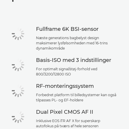
Specifikationer
Support
Fullframe 6K BSI-sensor
Næste generations bagbelyst design
maksimerer lysfølsomheden med 16-trins
dynamikområde
Basis-ISO med 3 indstillinger
For optimalt signal/støj-forhold ved
800/3200/12800 ISO
RF-monteringssystem
Forbedret platform til billedsystemer kan også
tilpasses PL- og EF-holdere
Dual Pixel CMOS AF II
Inklusive EOS iTR AF X for superskarp
autofokus på tværs af hele sensoren