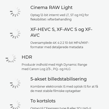
Cinema RAW Light
Optag 12-bit internt ved LT, ST og HQ for
fleksibilitet i efterbehandling
XF-HEVC S, XF-AVC S og XF-
AVC
Oversamplede 4K 4:2:2 10-bit MP4/MXF-
formater med detaljerede metadata
HDR
Producér indhold med High Dynamic Range
med Canon Log 2/3-, PQ- og HLG
5-akset billedstabilisering
Kombiner elektronisk IS med optisk IS for at få
de mest stabile filmiske optagelser
To kortslots
Optag til CFexpress type B eller SD UHS-II