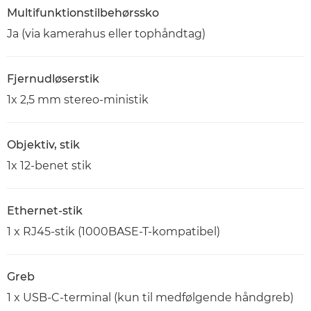
Multifunktionstilbehørssko
Ja (via kamerahus eller tophåndtag)
Fjernudløserstik
1x 2,5 mm stereo-ministik
Objektiv, stik
1x 12-benet stik
Ethernet-stik
1 x RJ45-stik (1000BASE-T-kompatibel)
Greb
1 x USB-C-terminal (kun til medfølgende håndgreb)