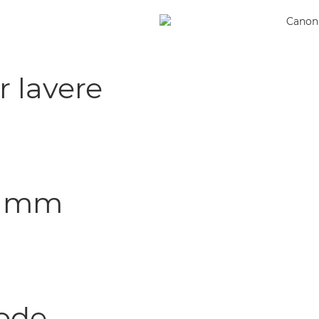
r lavere
,2 mm
ode,