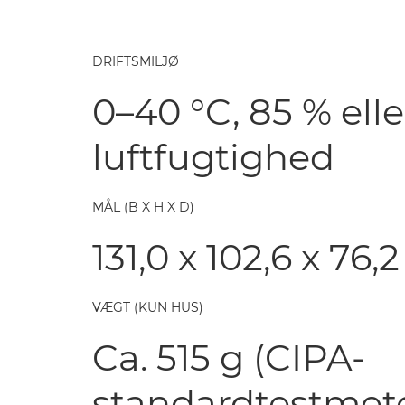
DRIFTSMILJØ
0–40 °C, 85 % elle
luftfugtighed
MÅL (B X H X D)
131,0 x 102,6 x 76
VÆGT (KUN HUS)
Ca. 515 g (CIPA-
standardtestmet