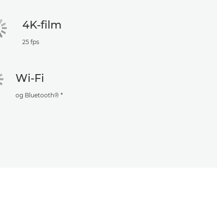
4K-film
25 fps
Wi-Fi
og Bluetooth® *