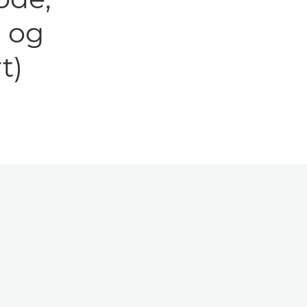
i og
t)