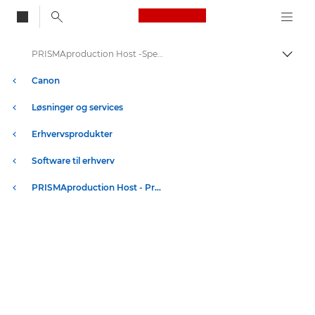
Canon Logo, back to
PRISMAproduction Host -Specification - Pre Press
Skift
Canon
Løsninger og services
Erhvervsprodukter
Software til erhverv
PRISMAproduction Host - Pre Press