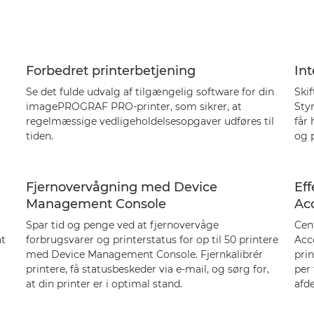
Forbedret printerbetjening
In
Se det fulde udvalg af tilgængelig software for din
Ski
imagePROGRAF PRO-printer, som sikrer, at
Sty
regelmæssige vedligeholdelsesopgaver udføres til
får 
tiden.
og p
Fjernovervågning med Device
Ef
Management Console
Ac
Spar tid og penge ved at fjernovervåge
Cen
at
forbrugsvarer og printerstatus for op til 50 printere
Acc
med Device Management Console. Fjernkalibrér
prin
printere, få statusbeskeder via e-mail, og sørg for,
per 
at din printer er i optimal stand.
afde