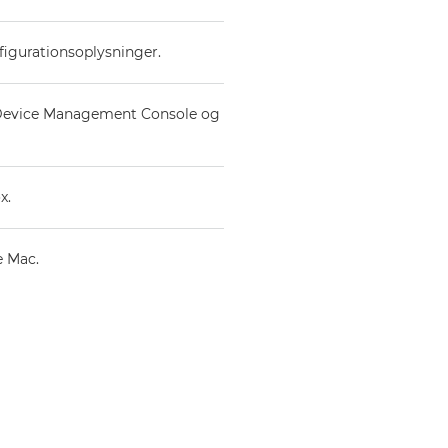
figurationsoplysninger.
, Device Management Console og
x.
e Mac.