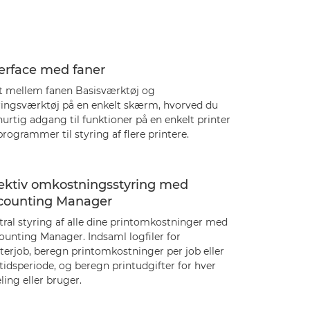
terface med faner
ft mellem fanen Basisværktøj og
ringsværktøj på en enkelt skærm, hvorved du
hurtig adgang til funktioner på en enkelt printer
rogrammer til styring af flere printere.
fektiv omkostningsstyring med
counting Manager
tral styring af alle dine printomkostninger med
ounting Manager. Indsaml logfiler for
terjob, beregn printomkostninger per job eller
tidsperiode, og beregn printudgifter for hver
ling eller bruger.