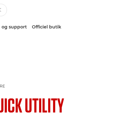
 og support
Officiel butik
RE
UICK UTILITY