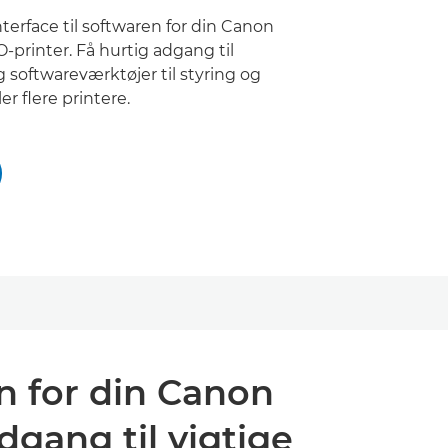
terface til softwaren for din Canon
rinter. Få hurtig adgang til
g softwareværktøjer til styring og
er flere printere.
en for din Canon
gang til vigtige