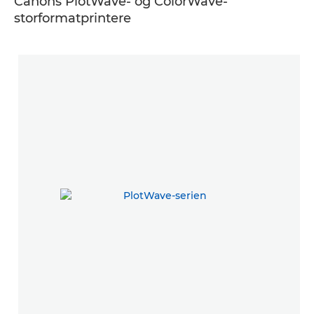
Canons PlotWave- og ColorWave-
storformatprintere