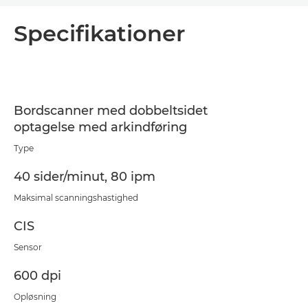
Oversigt
Specifikationer
Specifikationer
Support
Bordscanner med dobbeltsidet
optagelse med arkindføring
PDF-download
Type
40 sider/minut, 80 ipm
Maksimal scanningshastighed
CIS
Sensor
600 dpi
Opløsning