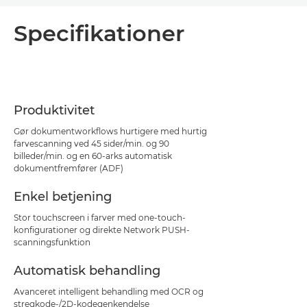
Oversigt
Specifikationer
Specifikationer
Support
Produktivitet
Gør dokumentworkflows hurtigere med hurtig
farvescanning ved 45 sider/min. og 90
billeder/min. og en 60-arks automatisk
dokumentfremfører (ADF)
Enkel betjening
Stor touchscreen i farver med one-touch-
konfigurationer og direkte Network PUSH-
scanningsfunktion
Automatisk behandling
Avanceret intelligent behandling med OCR og
stregkode-/2D-kodegenkendelse