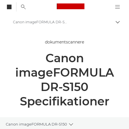
Canon Logo, back to
Canon imageFORMULA DR-S150 - Dokumentscannere
Skift
Canon
dokumentscannere
Løsninger og services
Canon
Erhvervsprodukter
Scannere til hjemmet og kontoret
imageFORMULA
Dokumentscannere
DR-S150
Canon imageFORMULA DR-S150 - Dokumentscannere
Specifikationer
Canon imageFORMULA DR-S150
Toggle breadcrumbs