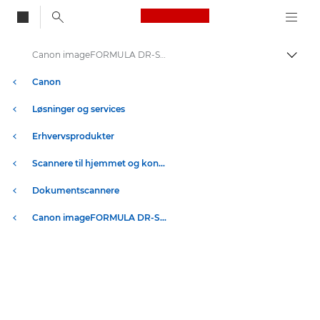
Canon Logo, back to
Canon imageFORMULA DR-S130 – Scannere til hjemmet og kontoret – Specifikationer og funktioner
Skift
Canon
Løsninger og services
Erhvervsprodukter
Scannere til hjemmet og kontoret
Dokumentscannere
Canon imageFORMULA DR-S130 – Scannere til hjemmet og kontoret