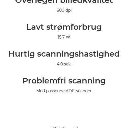
Overlegen billedkvalitet
Specifikationer
600 dpi
Galleriet
Lavt strømforbrug
Support
15,7 W
Hurtig scanningshastighed
4,0 sek.
Problemfri scanning
Med passende ADF-scanner