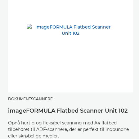
DOKUMENTSCANNERE
D
imageFORMULA Flatbed Scanner Unit 102
i
Opnå hurtig og fleksibel scanning med A4 flatbed-
S
tilbehøret til ADF-scannere, der er perfekt til indbundne
pr
eller skrøbelige medier.