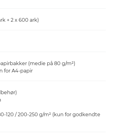
k + 2 x 600 ark)
 papirbakker (medie på 80 g/m²)
 for A4-papir
lbehør)
n
80-120 / 200-250 g/m² (kun for godkendte