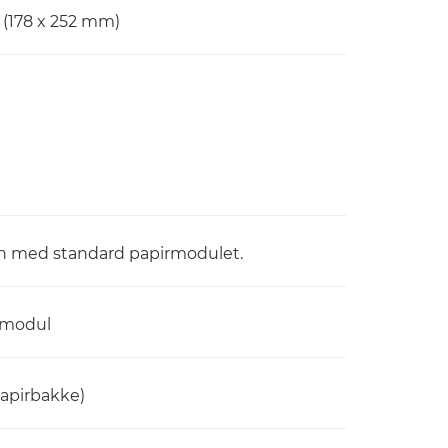
(178 x 252 mm)
n med standard papirmodulet.
irmodul
papirbakke)