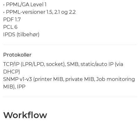
• PPML/GA Level 1
• PPML-versioner 1.5, 2.1 og 2.2
PDF 1.7
PCL 6
IPDS (tilbehør)
Protokoller
TCP/IP (LPR/LPD, socket), SMB, static/auto IP (via
DHCP)
SNMP v1-v3 (printer MIB, private MIB, Job monitoring
MIB), IPP
Workflow