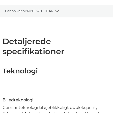
Canon varioPRINT 6220 TITAN
Toggle breadcrumbs
Oversigt
Specifikationer
Detaljerede
specifikationer
PDF-download
Teknologi
Billedteknologi
Gemini-teknologi til øjeblikkeligt dupleksprint,