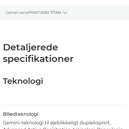
Canon varioPRINT 6180 TITAN
Toggle breadcrumbs
Oversigt
Specifikationer
Detaljerede
specifikationer
PDF-download
Teknologi
Billedteknologi
Gemini-teknologi til øjeblikkeligt dupleksprint,