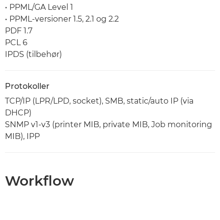
• PPML/GA Level 1
• PPML-versioner 1.5, 2.1 og 2.2
PDF 1.7
PCL 6
IPDS (tilbehør)
Protokoller
TCP/IP (LPR/LPD, socket), SMB, static/auto IP (via
DHCP)
SNMP v1-v3 (printer MIB, private MIB, Job monitoring
MIB), IPP
Workflow