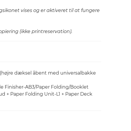
ngsikonet vises og er aktiveret til at fungere
kopiering (ikke printreservation).
 (højre dæksel åbent med universalbakke
ple Finisher-AB3/Paper Folding/Booklet
d + Paper Folding Unit-L1 + Paper Deck