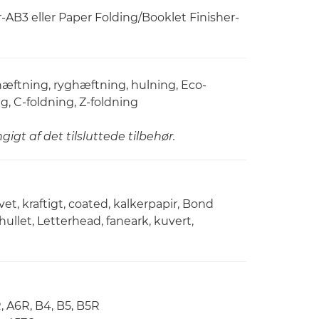
AB3 eller Paper Folding/Booklet Finisher-
 hæftning, ryghæftning, hulning, Eco-
, C-foldning, Z-foldning
igt af det tilsluttede tilbehør.
vet, kraftigt, coated, kalkerpapir, Bond
hullet, Letterhead, faneark, kuvert,
, A6R, B4, B5, B5R