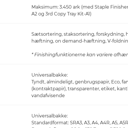
Maksimum: 3.450 ark (med Staple Finisher-
A2 og 3rd Copy Tray Kit-A1)
Sætsortering, staksortering, forskydning,
hæftning, on demand-hæftning, V-foldning
* Finishingfunktionerne kan variere afhæng
Universalbakke:
Tyndt, almindeligt, genbrugspapir, Eco, far
(kontraktpapir), transparenter, etiket, kant
vandafvisende
Universalbakke:
Standardformat: SRA3, A3, A4, A4R, A5, A5R