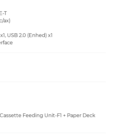
E-T
c/ax)
 x1, USB 2.0 (Enhed) x1
erface
Cassette Feeding Unit-F1 + Paper Deck