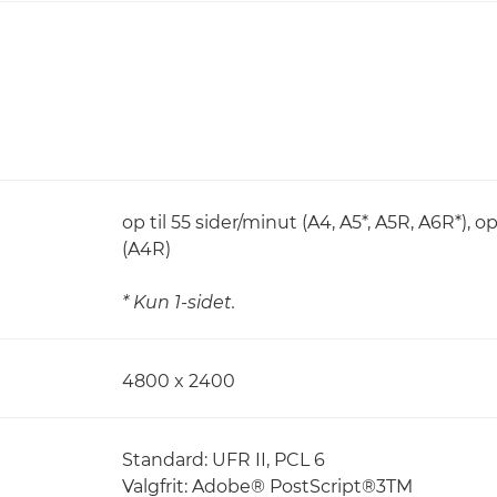
op til 55 sider/minut (A4, A5*, A5R, A6R*), op
(A4R)
* Kun 1-sidet.
4800 x 2400
Standard: UFR II, PCL 6
Valgfrit: Adobe® PostScript®3TM