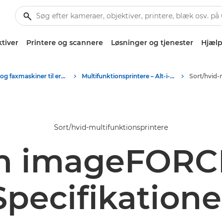
tiver
Printere og scannere
Løsninger og tjenester
Hjælp
Printere og faxmaskiner til erhverv
Multifunktionsprintere – Alt-i-Én-printere
Sort/hvid-multifunktionsprintere
n imageFORCE
Specifikatione