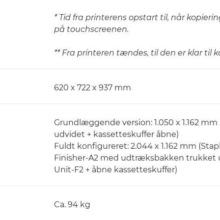
* Tid fra printerens opstart til, når kopieri
på touchscreenen.
** Fra printeren tændes, til den er klar til 
620 x 722 x 937 mm
Grundlæggende version: 1.050 x 1.162 mm
udvidet + kassetteskuffer åbne)
Fuldt konfigureret: 2.044 x 1.162 mm (Sta
Finisher-A2 med udtræksbakken trukket u
Unit-F2 + åbne kassetteskuffer)
Ca. 94 kg