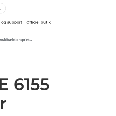
 og support
Officiel butik
Sort/hvid-multifunktionsprintere
 6155
r