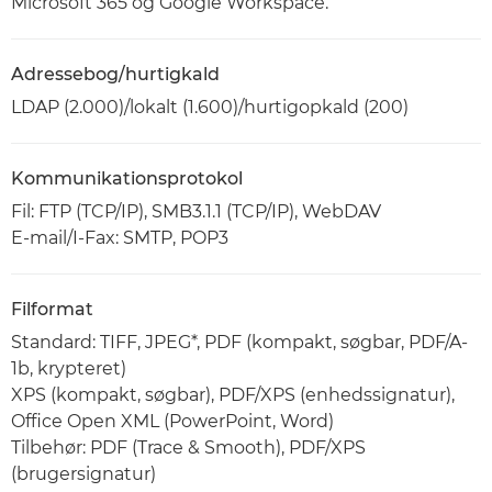
Microsoft 365 og Google Workspace.
Adressebog/hurtigkald
LDAP (2.000)/lokalt (1.600)/hurtigopkald (200)
Kommunikationsprotokol
Fil: FTP (TCP/IP), SMB3.1.1 (TCP/IP), WebDAV
E-mail/I-Fax: SMTP, POP3
Filformat
Standard: TIFF, JPEG*, PDF (kompakt, søgbar, PDF/A-
1b, krypteret)
XPS (kompakt, søgbar), PDF/XPS (enhedssignatur),
Office Open XML (PowerPoint, Word)
Tilbehør: PDF (Trace & Smooth), PDF/XPS
(brugersignatur)