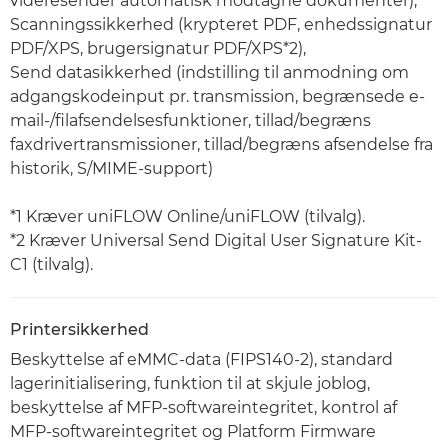
videresender automatisk modtagne dokumenter),
Scanningssikkerhed (krypteret PDF, enhedssignatur
PDF/XPS, brugersignatur PDF/XPS*2),
Send datasikkerhed (indstilling til anmodning om
adgangskodeinput pr. transmission, begrænsede e-
mail-/filafsendelsesfunktioner, tillad/begræns
faxdrivertransmissioner, tillad/begræns afsendelse fra
historik, S/MIME-support)
*1 Kræver uniFLOW Online/uniFLOW (tilvalg).
*2 Kræver Universal Send Digital User Signature Kit-
C1 (tilvalg).
Printersikkerhed
Beskyttelse af eMMC-data (FIPS140-2), standard
lagerinitialisering, funktion til at skjule joblog,
beskyttelse af MFP-softwareintegritet, kontrol af
MFP-softwareintegritet og Platform Firmware