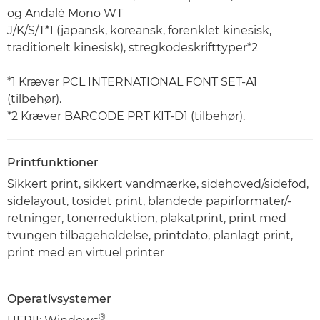
og Andalé Mono WT
J/K/S/T*1 (japansk, koreansk, forenklet kinesisk,
traditionelt kinesisk), stregkodeskrifttyper*2
*1 Kræver PCL INTERNATIONAL FONT SET-A1
(tilbehør).
*2 Kræver BARCODE PRT KIT-D1 (tilbehør).
Printfunktioner
Sikkert print, sikkert vandmærke, sidehoved/sidefod,
sidelayout, tosidet print, blandede papirformater/-
retninger, tonerreduktion, plakatprint, print med
tvungen tilbageholdelse, printdato, planlagt print,
print med en virtuel printer
Operativsystemer
®