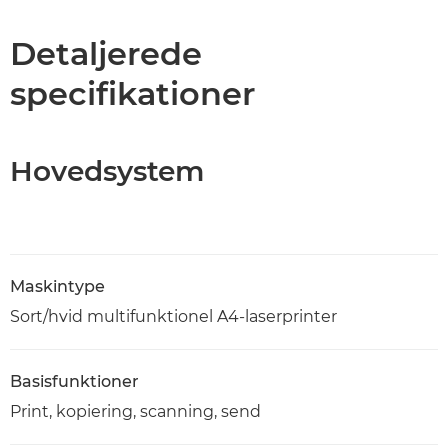
Specifikationer
Detaljerede
specifikationer
Support
PDF-download
Hovedsystem
Maskintype
Sort/hvid multifunktionel A4-laserprinter
Basisfunktioner
Print, kopiering, scanning, send