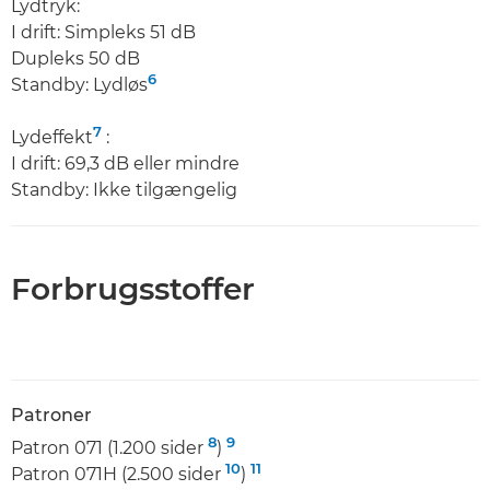
Lydtryk:
I drift: Simpleks 51 dB
Dupleks 50 dB
6
Standby: Lydløs
7
Lydeffekt
:
I drift: 69,3 dB eller mindre
Standby: Ikke tilgængelig
Forbrugsstoffer
Patroner
8
9
Patron 071 (1.200 sider
)
10
11
Patron 071H (2.500 sider
)