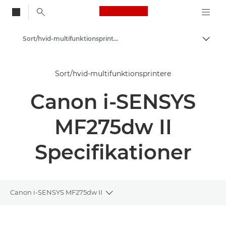
Canon Logo, back to
Sort/hvid-multifunktionsprintere
Skift
Canon
Sort/hvid-multifunktionsprintere
Løsninger og services
Canon i-SENSYS
Erhvervsprodukter
Printere og faxmaskiner til erhverv
MF275dw II
Multifunktionsprintere – Alt-i-Én-printere
Specifikationer
Canon i-SENSYS MF275dw II
Toggle breadcrumbs
Oversigt