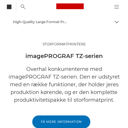
Canon Logo, back to
High-Quality Large Format Printers for CAD/GIS and Stunning Graphics
Skift
Canon
Løsninger og services
STORFORMATPRINTERE
Erhvervsprodukter
imagePROGRAF TZ-serien
Overhal konkurrenterne med
imagePROGRAF TZ-serien. Den er udstyret
med en række funktioner, der holder jeres
produktion kørende, og er den komplette
produktivitetspakke til storformatprint.
FÅ MERE INFORMATION