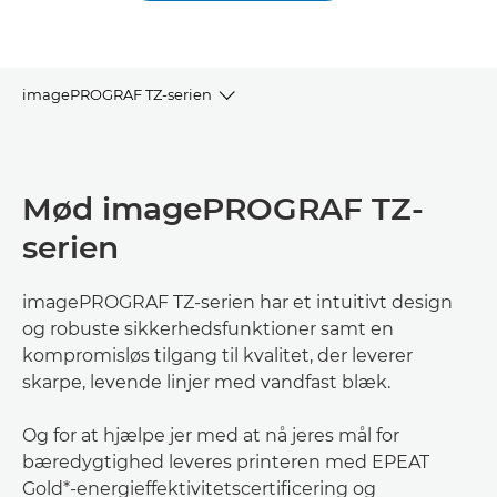
imagePROGRAF TZ-serien
MØD SERIEN
Mød imagePROGRAF TZ-
VIGTIGSTE FUNKTIONER
serien
FORDELE
imagePROGRAF TZ-serien har et intuitivt design
UDFORSK SERIEN
og robuste sikkerhedsfunktioner samt en
kompromisløs tilgang til kvalitet, der leverer
KONTAKT OS
skarpe, levende linjer med vandfast blæk.
Og for at hjælpe jer med at nå jeres mål for
bæredygtighed leveres printeren med EPEAT
Gold*-energieffektivitetscertificering og