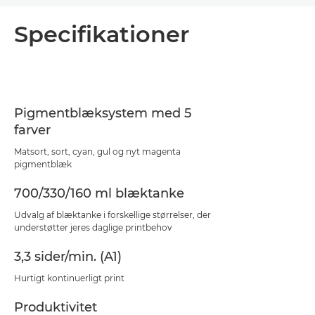
Oversigt
Specifikationer
Specifikationer
Support
Pigmentblæksystem med 5
farver
PDF-download
Matsort, sort, cyan, gul og nyt magenta
pigmentblæk
700/330/160 ml blæktanke
Udvalg af blæktanke i forskellige størrelser, der
understøtter jeres daglige printbehov
3,3 sider/min. (A1)
Hurtigt kontinuerligt print
Produktivitet