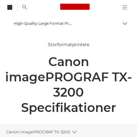
Canon Logo, back to
High-Quality Large Format Printers for CAD/GIS and Stunning Graphics
Skift
Canon
Storformatprintere
Løsninger og services
Canon
Erhvervsprodukter
imagePROGRAF TX-
3200
Specifikationer
Canon imagePROGRAF TX-3200
Toggle breadcrumbs