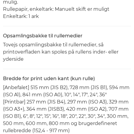
mulig.
Rullepapir, enkeltark: Manuelt skift er muligt
Enkeltark: 1 ark
Opsamlingsbakke til rullemedier
Tovejs opsamlingsbakke til rullemedier, så
printoverfladen kan spoles på rullens inder- eller
yderside
Bredde for print uden kant (kun rulle)
[Anbefalet] 515 mm (JIS B2), 728 mm (JIS B1), 594 mm
(ISO A1), 841 mm (ISO A0), 10", 14", 17", 24", 36"
[Printbar] 257 mm (JIS B4), 297 mm (ISO A3), 329 mm
(ISO A3+), 364 mm (JISB3), 420 mm (ISO A2), 707 mm
(ISO B1), 6", 8", 12", 15", 16", 18", 20", 22", 30", 34", 300 mm,
500 mm, 600 mm, 800 mm og brugerdefineret
rullebredde (152,4 - 917 mm)