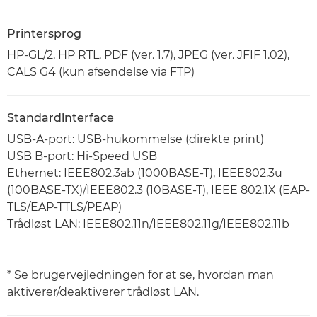
Printersprog
HP-GL/2, HP RTL, PDF (ver. 1.7), JPEG (ver. JFIF 1.02),
CALS G4 (kun afsendelse via FTP)
Standardinterface
USB-A-port: USB-hukommelse (direkte print)
USB B-port: Hi-Speed USB
Ethernet: IEEE802.3ab (1000BASE-T), IEEE802.3u
(100BASE-TX)/IEEE802.3 (10BASE-T), IEEE 802.1X (EAP-
TLS/EAP-TTLS/PEAP)
Trådløst LAN: IEEE802.11n/IEEE802.11g/IEEE802.11b
* Se brugervejledningen for at se, hvordan man
aktiverer/deaktiverer trådløst LAN.