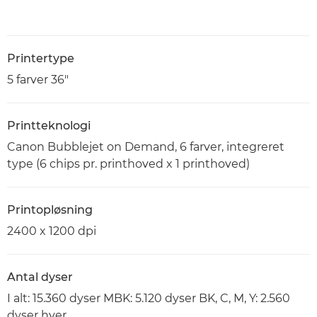
Printertype
5 farver 36"
Printteknologi
Canon Bubblejet on Demand, 6 farver, integreret
type (6 chips pr. printhoved x 1 printhoved)
Printopløsning
2400 x 1200 dpi
Antal dyser
I alt: 15.360 dyser MBK: 5.120 dyser BK, C, M, Y: 2.560
dyser hver