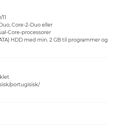
/11
-Duo, Core-2-Duo eller
ual-Core-processorer
(SATA) HDD med min. 2 GB til programmer og
klet
sisk/portugisisk/