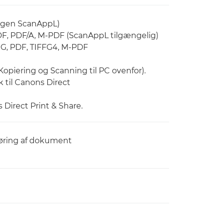
(ingen ScanAppL)
 PDF, PDF/A, M-PDF (ScanAppL tilgængelig)
PEG, PDF, TIFFG4, M-PDF
Kopiering og Scanning til PC ovenfor).
k til Canons Direct
 Direct Print & Share.
føring af dokument