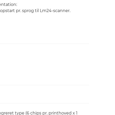
ntation:
opstart pr. sprog til Lm24-scanner.
reret type (6 chips pr. printhoved x 1