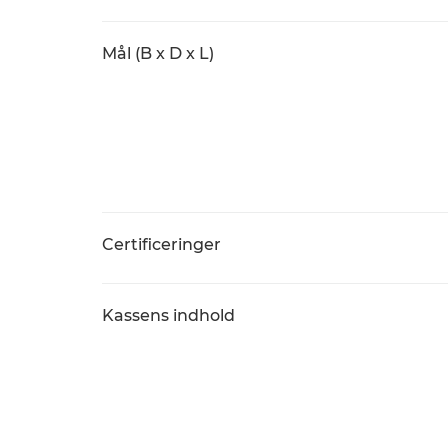
Mål (B x D x L)
Certificeringer
Kassens indhold