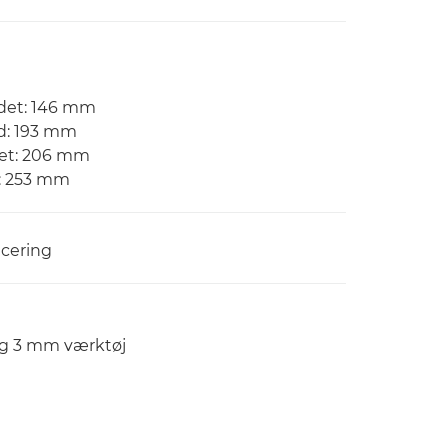
ldet: 146 mm
d: 193 mm
det: 206 mm
d: 253 mm
icering
og 3 mm værktøj