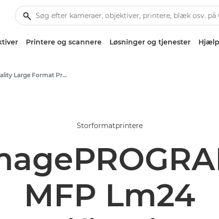
tiver
Printere og scannere
Løsninger og tjenester
Hjælp
High-Quality Large Format Printers for CAD/GIS and Stunning Graphics
Storformatprintere
magePROGRA
MFP Lm24