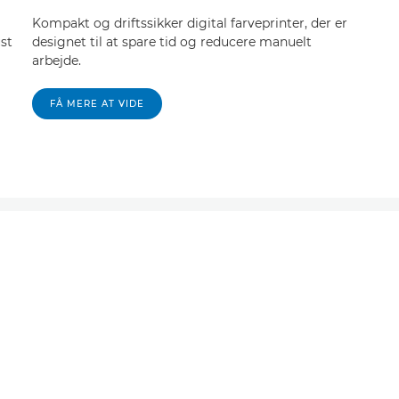
Kompakt og driftssikker digital farveprinter, der er
ust
designet til at spare tid og reducere manuelt
arbejde.
FÅ MERE AT VIDE
rkiv for at finde oplysnin
e printer- og scannermo
BESØG ARKIVHUBBEN