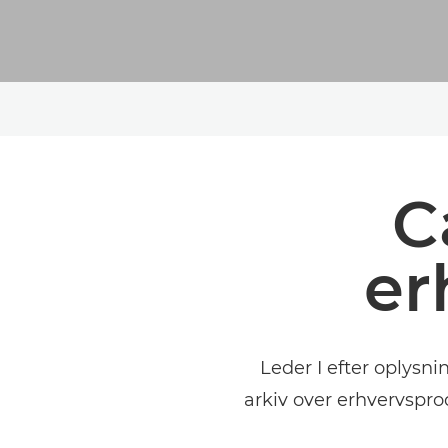
C
er
Leder I efter oplysn
arkiv over erhvervspro