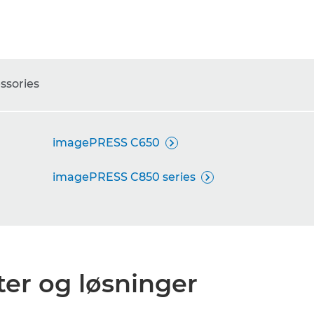
sories
imagePRESS C650

imagePRESS C850 series

er og løsninger