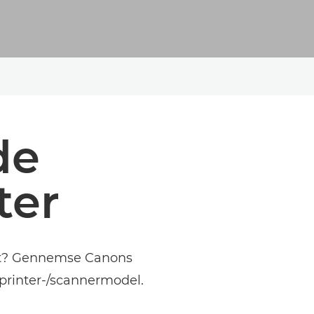
de
ter
dukt? Gennemse Canons
 printer-/scannermodel.