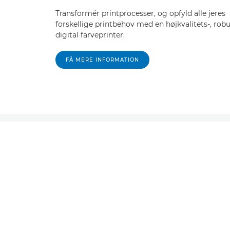
Transformér printprocesser, og opfyld alle jeres
forskellige printbehov med en højkvalitets-, rob
digital farveprinter.
FÅ MERE INFORMATION
Se vores produkta
udgåed