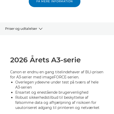
FÅ MERE INFORMATION
Priser og udtalelser
OVERSIGT
KEYPOINT INTELLIGENCE
2026 Årets A3-serie
BÆREDYGTIGHED
Canon er endnu en gang titelindehaver af BLI-prisen
for A3-serier med imageFORCE-serien.
KONTAKT OS
Overlegen ydeevne under test på tværs af hele
A3-serien
Ensartet og enestående brugervenlighed
Robust sikkerhedstilbud til beskyttelse af
følsomme data og afhjælpning af risikoen for
uautoriseret adgang til printeren og netværket