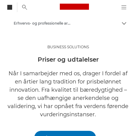
Canon Logo, back to
Erhvervs- og professionelle artikler
Skift
Canon
Løsninger og services
BUSINESS SOLUTIONS
Insights
Priser og udtalelser
Når I samarbejder med os, drager I fordel af
en årtier lang tradition for prisbelønnet
innovation. Fra kvalitet til bæredygtighed –
se den uafhængige anerkendelse og
validering, vi har opnået fra verdens førende
vurderingsinstanser.