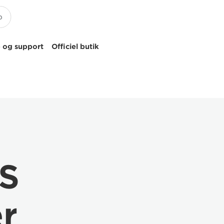
 og support
Officiel butik
IS
er