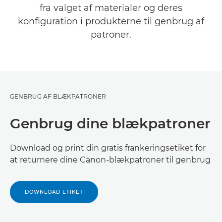
fra valget af materialer og deres
VILKÅR OG BETINGELSER
konfiguration i produkterne til genbrug af
patroner.
GENBRUG AF BLÆKPATRONER
Genbrug dine blækpatroner
Download og print din gratis frankeringsetiket for
at returnere dine Canon-blækpatroner til genbrug
DOWNLOAD ETIKET