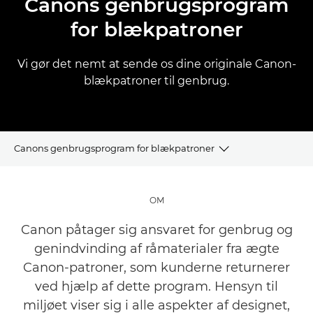
Canons genbrugsprogram
for blækpatroner
Vi gør det nemt at sende os dine originale Canon-
blækpatroner til genbrug.
Canons genbrugsprogram for blækpatroner
GENBRUGSPROGRAM FOR INKJETPATRONER
OM
GENBRUG DINE PATRONER
Canon påtager sig ansvaret for genbrug og
genindvinding af råmaterialer fra ægte
GODKENDTE PATRONER
Canon-patroner, som kunderne returnerer
ved hjælp af dette program. Hensyn til
OFTE STILLEDE SPØRGSMÅL
miljøet viser sig i alle aspekter af designet,