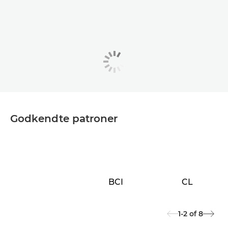
Godkendte patroner
BCI
CL
1-2
of
8