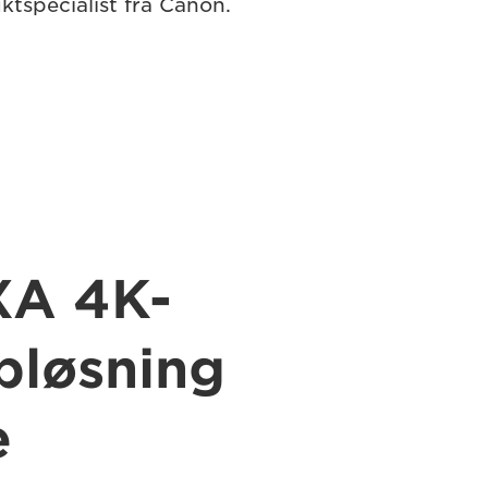
ktspecialist fra Canon.
XA 4K-
løsning
e