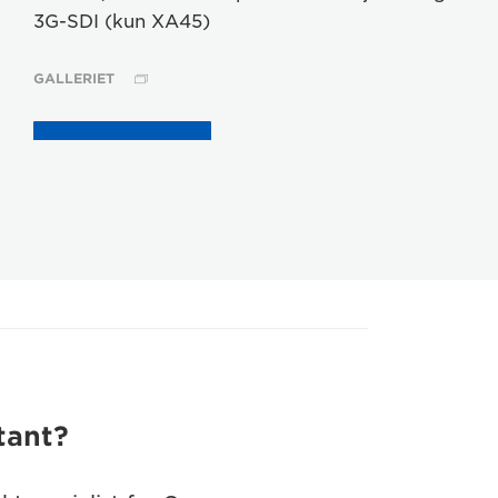
3G-SDI (kun XA45)
GALLERIET
KØB NU
tant?