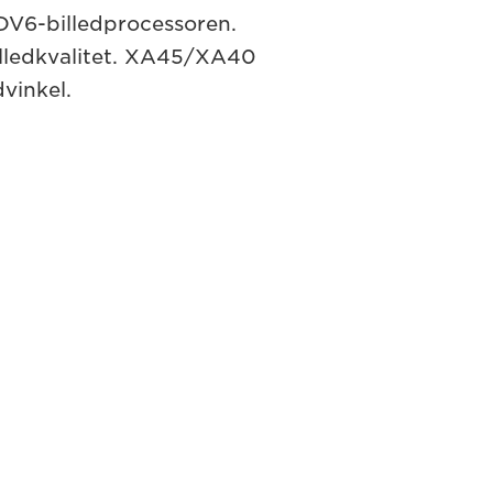
V6-billedprocessoren.
illedkvalitet. XA45/XA40
vinkel.