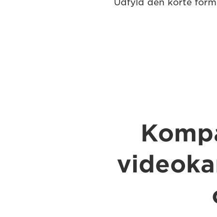
Udfyld den korte formu
Kompa
videok