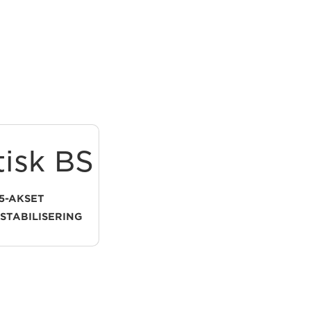
isk BS
Overlegen
HD
5-AKSET
I 
STABILISERING
OVER SAMPLING HD