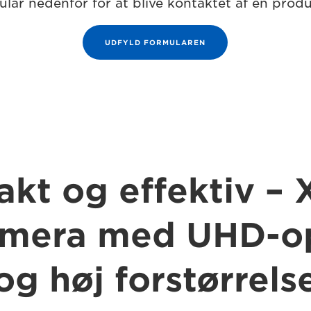
lar nedenfor for at blive kontaktet af en produ
UDFYLD FORMULAREN
kt og effektiv – 
amera med UHD-op
og høj forstørrels