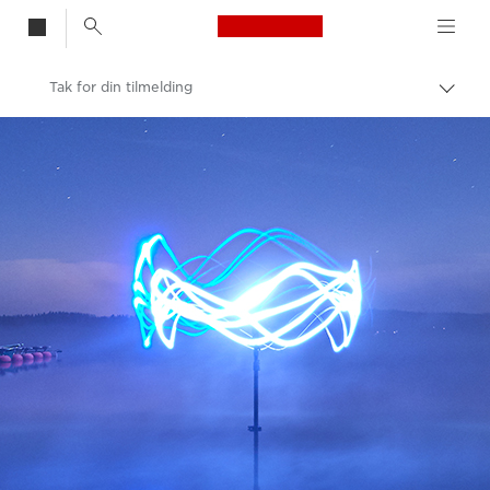
Canon Logo, back t
Tak for din tilmelding
Skift
brød
Canon