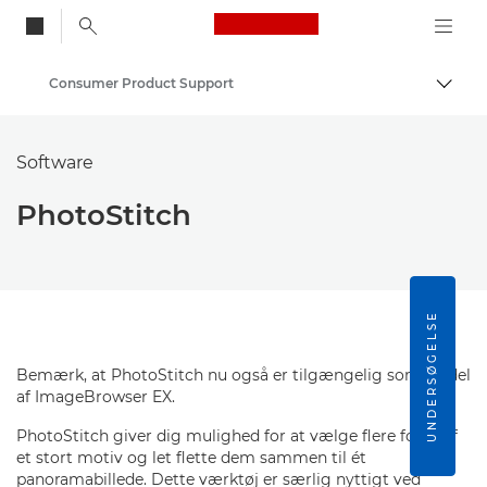
Canon Logo, back to
Consumer Product Support
Skift
Canon
Software
PhotoStitch
UNDERSØGELSE
Bemærk, at PhotoStitch nu også er tilgængelig som en del
af ImageBrowser EX.
PhotoStitch giver dig mulighed for at vælge flere fotos af
et stort motiv og let flette dem sammen til ét
panoramabillede. Dette værktøj er særlig nyttigt ved