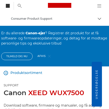
Canon Logo, back to
Consumer Product Support
Skift
Canon
Er du allerede
Canon-ejer
? Registrer dit produkt for at få
software- og firmwareopdateringer, og deltag for at modtage
personlige tips og eksklusive tilbud
AFVIS
TILMELD DIG NU
UNDERSØGELSE
Produktsortiment

SUPPORT
Canon
XEED WUX7500
Download software, firmware og manualer, og få adgang